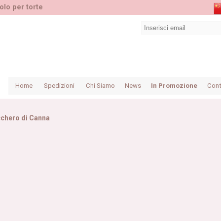
olo per torte
Home
Spedizioni
Chi Siamo
News
In Promozione
Cont
chero di Canna