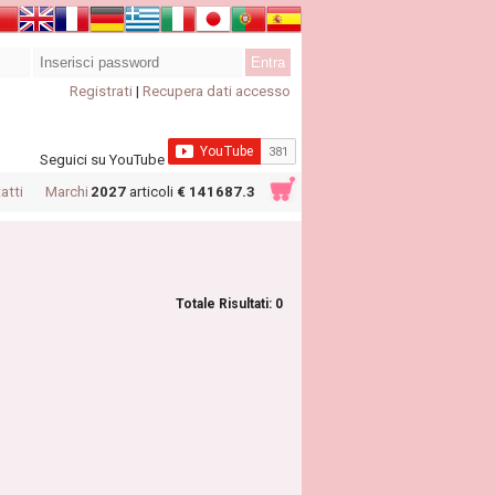
Registrati
|
Recupera dati accesso
Seguici su YouTube
atti
Marchi
2027
articoli
€ 141687.3
Totale Risultati: 0