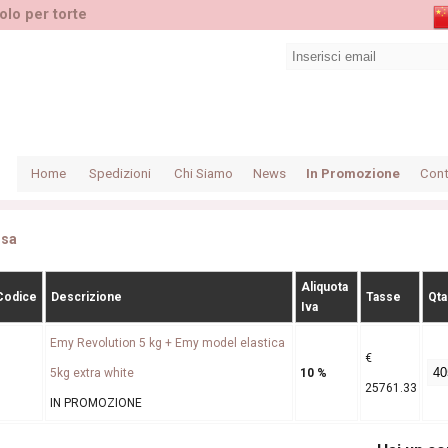
olo per torte
Home
Spedizioni
Chi Siamo
News
In Promozione
Cont
ssa
Aliquota
Codice
Descrizione
Tasse
Qta
Iva
Emy Revolution 5 kg + Emy model elastica
€
5kg extra white
10 %
25761.33
IN PROMOZIONE