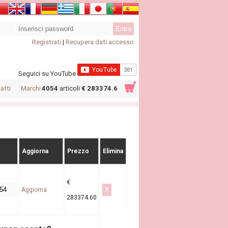
Registrati
|
Recupera dati accesso
Seguici su YouTube
atti
Marchi
4054
articoli
€ 283374.6
Aggiorna
Prezzo
Elimina
€
Aggiorna
X
283374.60