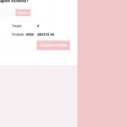
oupon sconto?
Totale
€
Prodotti:
4054
283374.60
Completa Ordine