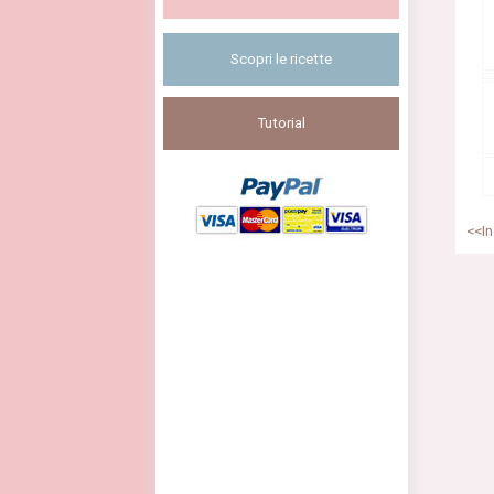
Scopri le ricette
Tutorial
<<In