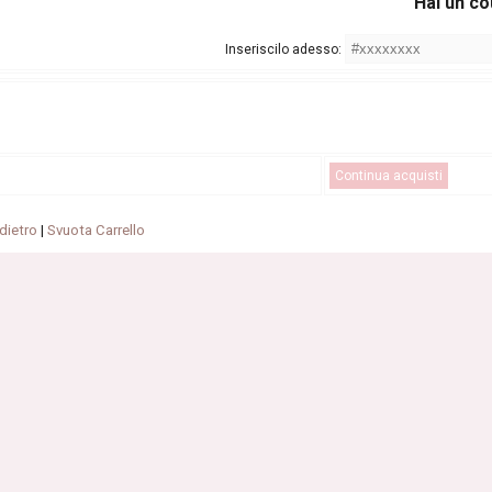
Hai un c
Inseriscilo adesso:
Continua acquisti
dietro
|
Svuota Carrello