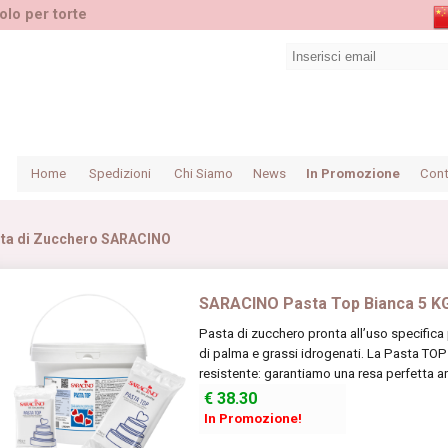
olo per torte
Home
Spedizioni
Chi Siamo
News
In Promozione
Cont
ta di Zucchero SARACINO
SARACINO Pasta Top Bianca 5 K
Pasta di zucchero pronta all’uso specifica 
di palma e grassi idrogenati. La Pasta TOP
resistente: garantiamo una resa perfetta an
€
38.30
In Promozione!