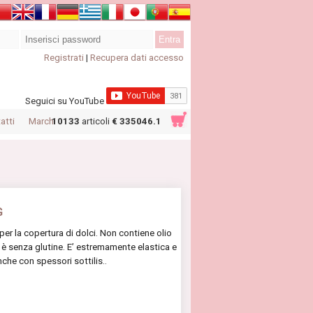
Registrati
|
Recupera dati accesso
Seguici su YouTube
atti
Marchi
10133
articoli
€ 335046.1
G
per la copertura di dolci. Non contiene olio
 è senza glutine. E’ estremamente elastica e
che con spessori sottilis..