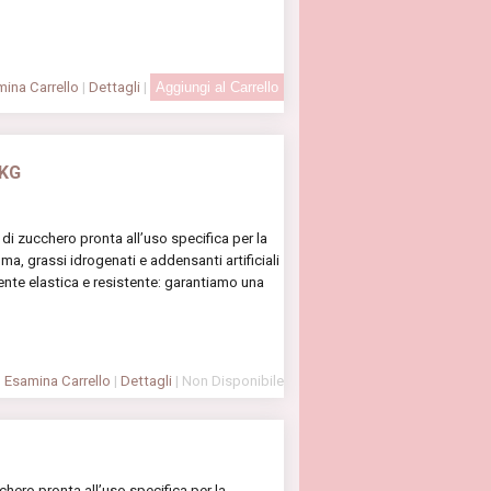
ina Carrello
|
Dettagli
|
 KG
di zucchero pronta all’uso specifica per la
lma, grassi idrogenati e addensanti artificiali
nte elastica e resistente: garantiamo una
Esamina Carrello
|
Dettagli
| Non Disponibile
hero pronta all’uso specifica per la