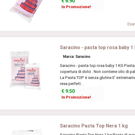
€
6.90
In Promozione!
Esam
Saracino - pasta top rosa baby 1
Marca: Saracino
Saracino - pasta top rosa baby 1 KG Pasta 
copertura di dolci . Non contiene olio di pa
La Pasta TOP è senza glutine E’ estremame
resa perfett..
€
9.50
In Promozione!
Saracino Pasta Top Nera 1 kg
Saracino Pasta Top Nera 1 kg Pasta di zucc