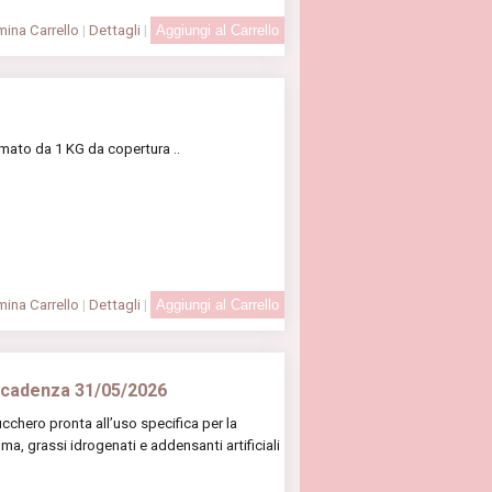
ina Carrello
|
Dettagli
|
mato da 1 KG da copertura ..
ina Carrello
|
Dettagli
|
Scadenza 31/05/2026
chero pronta all’uso specifica per la
lma, grassi idrogenati e addensanti artificiali