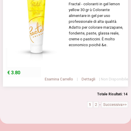
Fractal - coloranti in gel lemon
yellow 30 gr ù Colorante
alimentare in gel per uso
professionale di alta qualità.
Adatto per colorare marzapane,
fondente, paste, glassa reale,
creme o pasticcini. È molto
economico poiché &e..
€
3.80
Esamina Carrello
|
Dettagli
| Non Disponibile
Totale Risultati: 14
1
2
-
Successiva>>