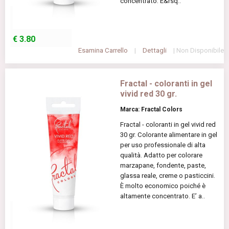
concentrato. E&rsq..
€
3.80
Esamina Carrello
|
Dettagli
| Non Disponibile
Fractal - coloranti in gel
vivid red 30 gr.
Marca: Fractal Colors
Fractal - coloranti in gel vivid red
30 gr. Colorante alimentare in gel
per uso professionale di alta
qualità. Adatto per colorare
marzapane, fondente, paste,
glassa reale, creme o pasticcini.
È molto economico poiché è
altamente concentrato. E’ a..