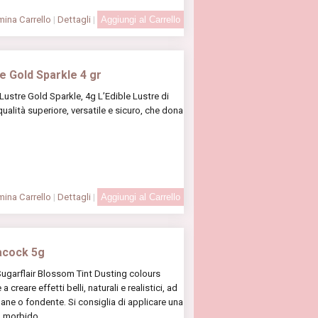
ina Carrello
|
Dettagli
|
 Gold Sparkle 4 gr
Lustre Gold Sparkle, 4g L’Edible Lustre di
ualità superiore, versatile e sicuro, che dona
ina Carrello
|
Dettagli
|
acock 5g
ugarflair Blossom Tint Dusting colours
creare effetti belli, naturali e realistici, ad
pane o fondente. Si consiglia di applicare una
 morbido. ..