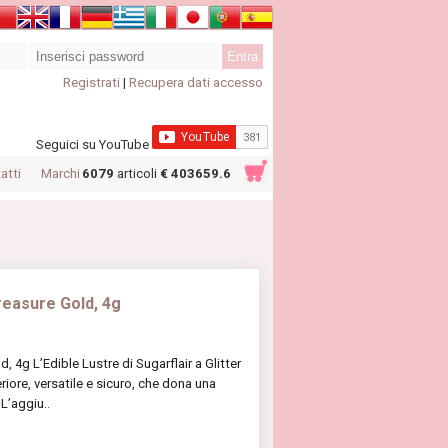
Registrati
|
Recupera dati accesso
Seguici su YouTube
atti
Marchi
6079
articoli
€ 403659.6
Treasure Gold, 4g
d, 4g L’Edible Lustre di Sugarflair a Glitter
iore, versatile e sicuro, che dona una
L’aggiu..