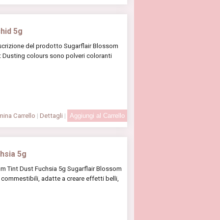
hid 5g
scrizione del prodotto Sugarflair Blossom
t Dusting colours sono polveri coloranti
ina Carrello
|
Dettagli
|
chsia 5g
om Tint Dust Fuchsia 5g Sugarflair Blossom
commestibili, adatte a creare effetti belli,