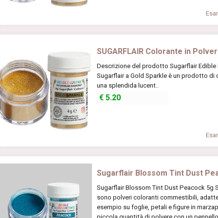
Esam
SUGARFLAIR Colorante in Polvere
Descrizione del prodotto Sugarflair Edible 
Sugarflair a Gold Sparkle è un prodotto di q
una splendida lucent..
€
5.20
Esam
Sugarflair Blossom Tint Dust Pe
Sugarflair Blossom Tint Dust Peacock 5g S
sono polveri coloranti commestibili, adatte a 
esempio su foglie, petali e figure in marza
piccola quantità di polvere con un pennello