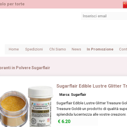
olo per torte
Home
Spedizioni
Chi Siamo
News
In Promozione
Cont
oranti in Polvere Sugarflair
Sugarflair Edible Lustre Glitter 
Marca: Sugarflair
Sugarflair Edible Lustre Glitter Treasure Gol
Treasure Goldè un prodotto di qualità super
splendida lucentezza alle vostre creazioni. 
€
6.20