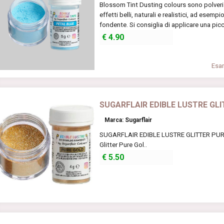
Blossom Tint Dusting colours sono polveri 
effetti belli, naturali e realistici, ad esemp
fondente. Si consiglia di applicare una picc
€
4.90
Esam
SUGARFLAIR EDIBLE LUSTRE GLI
Marca: Sugarflair
SUGARFLAIR EDIBLE LUSTRE GLITTER PURE G
Glitter Pure Gol..
€
5.50