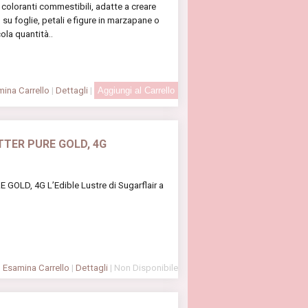
coloranti commestibili, adatte a creare
io su foglie, petali e figure in marzapane o
ola quantità..
ina Carrello
|
Dettagli
|
TTER PURE GOLD, 4G
OLD, 4G L’Edible Lustre di Sugarflair a
Esamina Carrello
|
Dettagli
| Non Disponibile