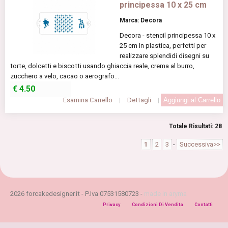
principessa 10 x 25 cm
Marca: Decora
Decora - stencil principessa 10 x
25 cm In plastica, perfetti per
realizzare splendidi disegni su
torte, dolcetti e biscotti usando ghiaccia reale, crema al burro,
zucchero a velo, cacao o aerografo...
€
4.50
Esamina Carrello
|
Dettagli
|
Totale Risultati: 28
1
2
3
-
Successiva>>
2026 forcakedesigner.it - P.Iva 07531580723 -
made in aryma
Privacy
Condizioni Di Vendita
Contatti