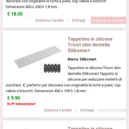
decorare con originalità le torte a piani, cup cakes e biscotti.
Dimensioni:400 x 200 h 1,8 mm..
€
18.00
Esamina Carrello
|
Dettagli
|
Tappetino in silicone
Tricot slim dentelle
Silikomart
Marca: Silikomart
Tappetino in silicone Tricot slim
dentelle Silikomart Tappeto in
silicone per realizzare merletti di
zucchero. E’ perfetto per decorare con originalità le torte a piani, cup
cakes e biscotti. Dimensioni:400 x 100 h 1,8 mm ..
€
9.90
In Promozione!
Esamina Carrello
|
Dettagli
| Non Disponibile
Tappetino in silicone