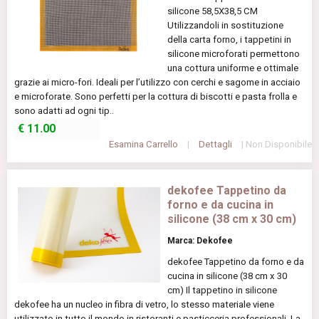
silicone 58,5X38,5 CM
Utilizzandoli in sostituzione
della carta forno, i tappetini in
silicone microforati permettono
una cottura uniforme e ottimale
grazie ai micro-fori. Ideali per l’utilizzo con cerchi e sagome in acciaio
e microforate. Sono perfetti per la cottura di biscotti e pasta frolla e
sono adatti ad ogni tip..
€
11.00
Esamina Carrello
|
Dettagli
| Non Disponibile
dekofee Tappetino da
forno e da cucina in
silicone (38 cm x 30 cm)
Marca: Dekofee
dekofee Tappetino da forno e da
cucina in silicone (38 cm x 30
cm) Il tappetino in silicone
dekofee ha un nucleo in fibra di vetro, lo stesso materiale viene
utilizzato in tutto il mondo in ristoranti e pasticceria professionali. La