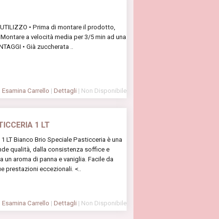
TILIZZO • Prima di montare il prodotto,
• Montare a velocità media per 3/5 min ad una
NTAGGI • Già zuccherata ..
Esamina Carrello
|
Dettagli
| Non Disponibile
ICCERIA 1 LT
LT Bianco Brio Speciale Pasticceria è una
de qualità, dalla consistenza soffice e
a un aroma di panna e vaniglia. Facile da
ue prestazioni eccezionali. <..
Esamina Carrello
|
Dettagli
| Non Disponibile