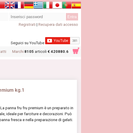
Registrati
|
Recupera dati accesso
Seguici su YouTube
atti
Marchi
8105
articoli
€ 420880.6
remium kg.1
1 La panna fru fru premium è un preparato in
le, ideale per farciture e decorazioni. Può
panna fresca e nella preparazione di gelati.