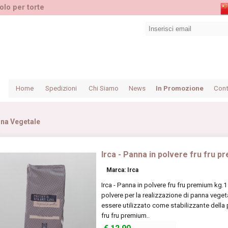
olo per torte
Home
Spedizioni
Chi Siamo
News
In Promozione
Cont
na Vegetale
Irca - Panna in polvere fru fru p
Marca: Irca
Irca - Panna in polvere fru fru premium kg.
polvere per la realizzazione di panna vegeta
essere utilizzato come stabilizzante della 
fru fru premium..